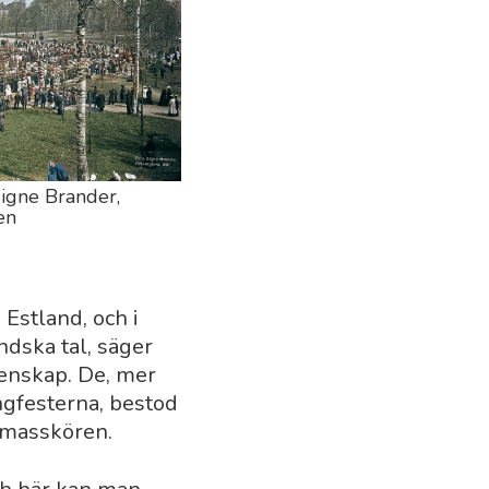
 Signe Brander,
en
Estland, och i
ndska tal, säger
tenskap. De, mer
ngfesterna, bestod
 masskören.