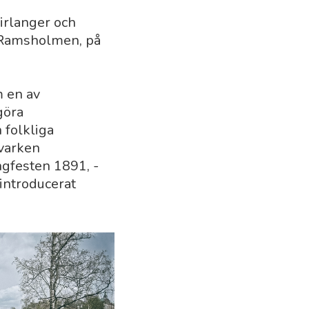
irlanger och
å Ramsholmen, på
m en av
göra
 folkliga
 varken
ngfesten 1891, ­
introducerat