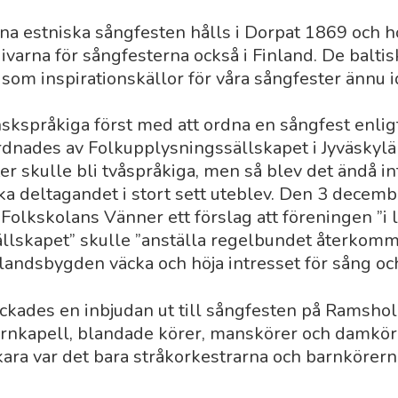
a estniska sångfesten hålls i Dorpat 1869 och hö
ivarna för sångfesterna också i Finland. De balti
 som inspirationskällor för våra sångfester ännu i
inskspråkiga först med att ordna en sångfest enlig
dnades av Folkupplysnings­sällskapet i Jyväskylä
er skulle bli tvåspråkiga, men så blev det ändå in
ka deltagandet i stort sett uteblev. Den 3 decem
Folkskolans Vänner ett förslag att föreningen ”i 
llskapet” skulle ”anställa regelbundet återkom
 landsbygden väcka och höja intresset för sång oc
kickades en inbjudan ut till sångfesten på Ramsh
ornkapell, blandade körer, manskörer och damkör
ara var det bara stråkorkestrarna och barn­köre