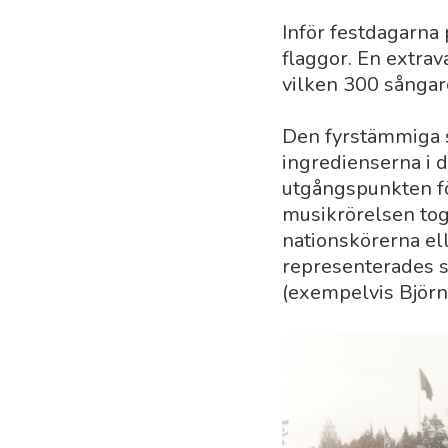
Inför festdagarna
flaggor. En extra
vilken 300 sångare
Den fyrstämmiga s
ingredienserna i 
utgångspunkten fö
musikrörelsen tog 
nationskörerna el
representerades s
(exempelvis Björ