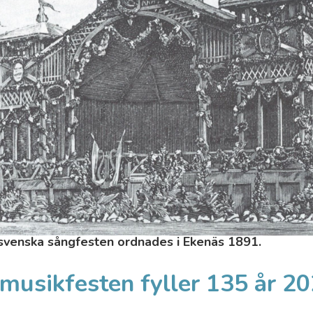
ssvenska sångfesten ordnades i Ekenäs 1891.
musikfesten fyller 135 år 2