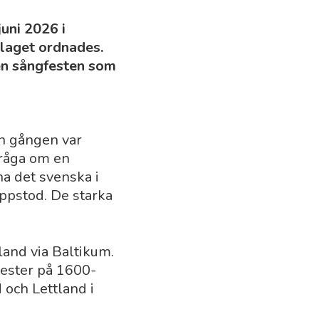
uni 2026 i
slaget ordnades.
en sångfesten som
n gången var
fråga om en
a det svenska i
ppstod. De starka
land via Baltikum.
fester på 1600-
 och Lettland i