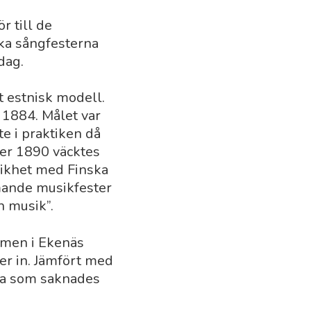
r till de
ska sångfesterna
dag.
t estnisk modell.
 1884. Målet var
te i praktiken då
ber 1890 väcktes
likhet med Finska
mande musikfester
h musik”.
olmen i Ekenäs
er in. Jämfört med
rna som saknades