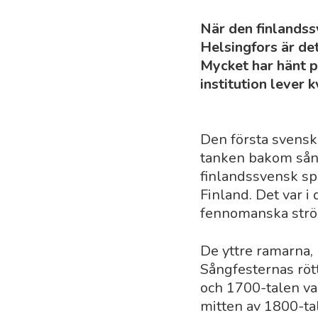
När den finlandss
Helsingfors är de
Mycket har hänt p
institution lever k
Den första svensk
tanken bakom sång
finlandssvensk sp
Finland. Det var 
fennomanska ström
De yttre ramarna, 
Sångfesternas rött
och 1700-talen var
mitten av 1800-tal