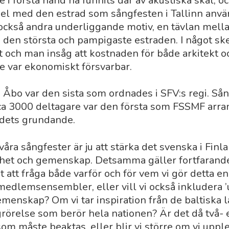
 i första hand ha funnits där av akustiska skäl, 
pel med den estrad som sångfesten i Tallinn anvä
också andra underliggande motiv, en tävlan mell
en största och pampigaste estraden. I något sk
t och man insåg att kostnaden för både arkitekt 
te var ekonomiskt försvarbar.
 Åbo var den sista som ordnades i SFV:s regi. Så
a 3000 deltagare var den första som FSSMF arra
ndets grundande.
våra sångfester är ju att stärka det svenska i Fin
het och gemenskap. Detsamma gäller fortfarande,
t att fråga både varför och för vem vi gör detta en
medlems­ensembler, eller vill vi också inkludera
emenskap? Om vi tar inspiration från de baltiska 
ngrörelse som berör hela nationen? Är det då två- 
om måste beaktas, eller blir vi större om vi upplev