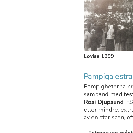
Lovisa 1899
Pampiga estra
Pampigheterna kri
samband med festl
Rosi Djup­sund
, F
eller mindre, ext
av en stor scen, 