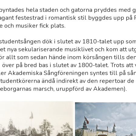
 pyntades hela staden och gatorna pryddes med g
vagant festestrad i romantisk stil byggdes upp p
 och musiker fick plats.
tudentsången dök i slutet av 1810-talet upp so
det nya sekulariserande musiklivet och kom att ut
r allt som sedan hände inom körsången tills den
över på bred bas i slutet av 1800-talet. Trots att
ler Akademiska Sångföreningen syntes till på så
tudentkörerna ändå indirekt av den repertoar de 
neborgarnas marsch, uruppförd av Akademen).