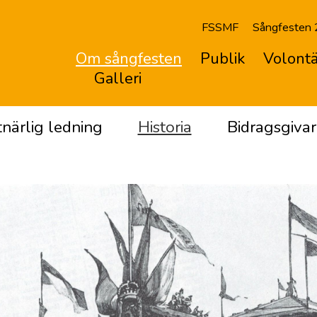
FSSMF
Sångfesten
Om sångfesten
Publik
Volontä
Galleri
närlig ledning
Historia
Bidragsgivar