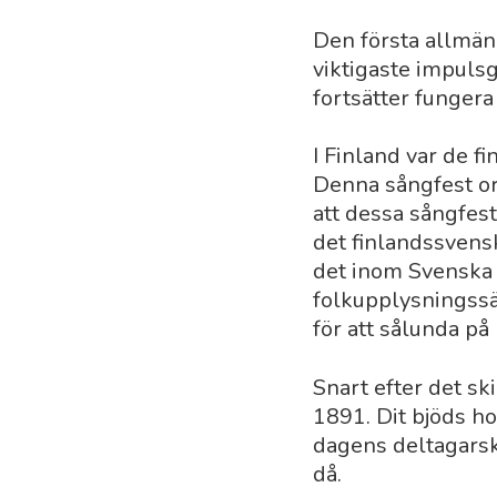
Den första allmänn
viktigaste impulsg
fortsätter fungera
I Finland var de f
Denna sångfest or
att dessa sångfest
det finlandssvens
det inom Svenska 
folkupplysningssä
för att sålunda på
Snart efter det s
1891. Dit bjöds h
dagens deltagarsk
då.