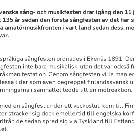
venska sång- och musikfesten drar igång den 11 j
t 135 år sedan den första sångfesten av det här 
å amatörmusikfronten i vårt land sedan dess, m
var.
språkiga sångfesten ordnades i Ekenäs 1891. De
festen inte bara musikalisk, utan det var också 
råkmanifestation. Genom sångfesten ville man en
i dessa tider som även begreppet finlandssvensk u
ningarna i samhället ledde till en motreaktion.
med en sångfest under ett veckoslut, kom till Fin
er sträcker sig dock emellertid till engelska kör
ifrån de sedan spred sig via Tyskland till Estland
et.