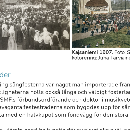
Kajsaniemi 1907
. Foto:
kolorering: Juha Tarviain
der
ng sångfesterna var något man importerade från 
igheterna hölls också långa och väldigt fosterlä
SSMF:s förbundsord­förande och doktor i musikve
ravaganta festestraderna som byggdes upp för så
ofta med en halvkupol som fondvägg för den stora