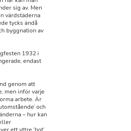
och här kan man
nder sig av. Men
an värdstäderna
ede tycks ändå
och byggnation av
ngfesten 1932 i
ngerade, endast
land genom att
 men inför varje
orma ­arbete. Är
 ’utomstående’ och
länderna – hur kan
eller
er ett yttre ’hot’