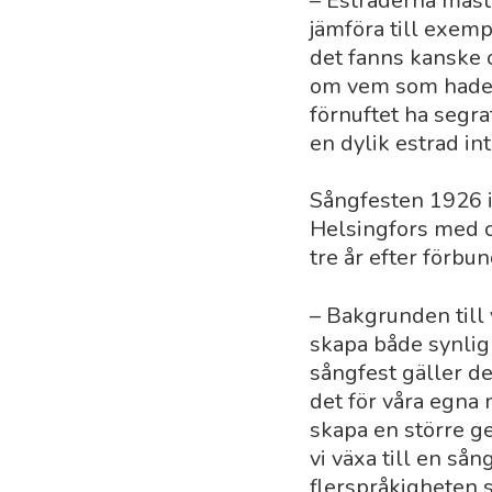
– Estraderna måste
jämföra till exem
det fanns kanske 
om vem som hade d
förnuftet ha segra
en dylik estrad in
Sångfesten 1926 i
Helsingfors med c
tre år efter förbu
– Bakgrunden till 
skapa både synlig
sångfest gäller de
det för våra egna 
skapa en större g
vi växa till en så
flerspråkigheten s